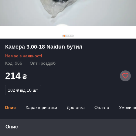
Камера 3.00-18 Naidun бутил
Немає в наявності
Код: 966
Опт і роздріб
214
₴
182 ₴
від 10 шт.
Опис
Характеристики
Доставка
Оплата
Умови п
Опис