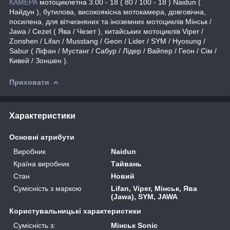
КАМЕРА
мотоциклетна 3.00 - 18 ( 80 / 100 - 18 ) Naidun (
Найдун ), бутилова, високоякісна мотокамера, довговічна,
посилена, для вітчизняних та іноземних мотоциклів Мінськ /
Jawa / Cezet ( Ява / Чезет ), китайських мотоциклів Viper /
Zonshen / Lifan / Musstang / Geon / Lider / SYM / Hyosung /
Sabur ( Ліфан / Мустанг / Сабур / Лідер / Вайпер / Геон / Сім /
Кивей / Зоншен ).
Приховати
Характеристики
Основні атрибути
Виробник
Naidun
Країна виробник
Тайвань
Стан
Новий
Сумісність з маркою
Lifan, Viper, Мінськ, Ява
(Jawa), SYM, JAWA
Користувальницькі характеристики
Сумісність з:
Мінськ Sonic