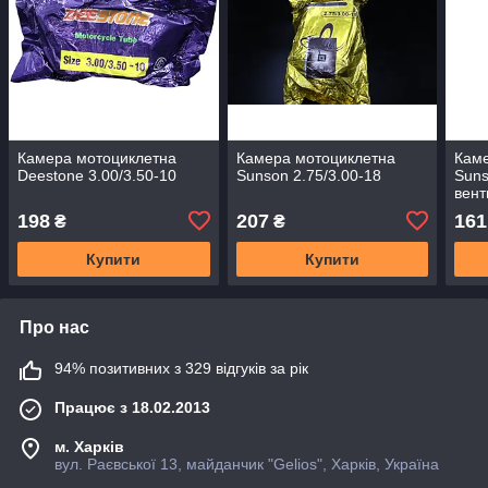
Камера мотоциклетна
Камера мотоциклетна
Каме
Deestone 3.00/3.50-10
Sunson 2.75/3.00-18
Suns
вент
198
207
161
₴
₴
Купити
Купити
Про нас
94% позитивних з 329 відгуків за рік
Працює з 18.02.2013
м. Харків
вул. Раєвської 13, майданчик "Gelios", Харків, Україна